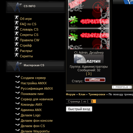
CS INFO
Об игре
FAQ по CS
Словарь CS
Секреты CS
Правила CW
Стрейф
Распрыг
Cl, Admin, Дизайнер
Скрипты
Мастерская CS
Группа: Администраторы
Сообщений:
32
[ 3 ]
Создаем сервер
Статус:
Настройка AMXX
Руссификация AMXX
Понижаем пинг
Форум
»
Клан
»
Тренировки
»
По поводу трени
Сервер для новичков
1
Страница
1
из
1
Команды AMX
Админка AMX
Делаем Logo
Делаем фон консоли
Делаем фон CS
Делаем Waypoint'ы