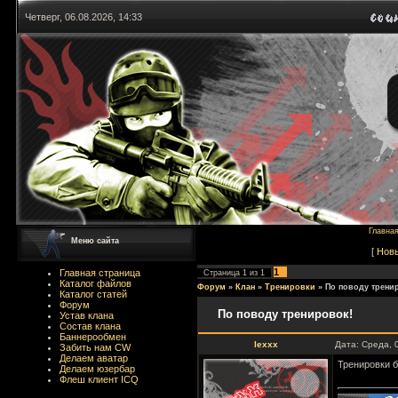
Четверг, 06.08.2026, 14:33
Главна
Меню сайта
[
Нов
1
Главная страница
Страница
1
из
1
Каталог файлов
Форум
»
Клан
»
Тренировки
»
По поводу трени
Каталог статей
Форум
По поводу тренировок!
Устав клана
Состав клана
Баннерообмен
lexxx
Дата: Среда, 
Забить нам CW
Делаем аватар
Тренировки б
Делаем юзербар
Флеш клиент ICQ