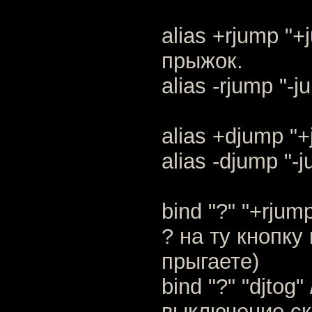
alias +rjump "+
прыжок.
alias -rjump "-j
alias +djump "
alias -djump "-
bind "?" "+rjum
? на ту кнопку
прыгаете)
bind "?" "djtog
выключение ск