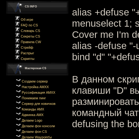
CS INFO
alias +defuse "
Об игре
menuselect 1; 
FAQ по CS
Словарь CS
Cover me I'm d
Секреты CS
Правила CW
alias -defuse "-
Стрейф
Распрыг
bind "d" "+defu
Скрипты
Мастерская CS
В данном скри
Создаем сервер
Настройка AMXX
клавиши "D" в
Руссификация AMXX
Понижаем пинг
разминировать
Сервер для новичков
Команды AMX
командный чат
Админка AMX
Делаем Logo
defusing the b
Делаем фон консоли
Делаем фон CS
Делаем Waypoint'ы