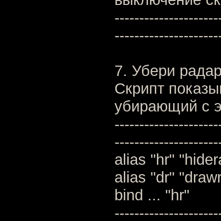
---------------------
---------------------
7. Убери радар
Скрипт показ
убирающий с э
---------------------
---------------------
alias "hr" "hider
alias "dr" "drawr
bind ... "hr"
---------------------