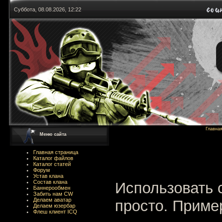
Суббота, 08.08.2026, 12:22
Главна
Меню сайта
Главная страница
Каталог файлов
Каталог статей
Форум
Устав клана
Состав клана
Использовать 
Баннерообмен
Забить нам CW
Делаем аватар
просто. Приме
Делаем юзербар
Флеш клиент ICQ