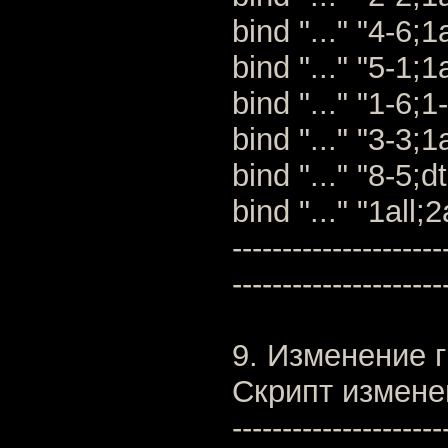
bind "..." "4-6;1
bind "..." "5-1;1
bind "..." "1-6;1
bind "..." "3-3;1
bind "..." "8-5;dt
bind "..." "1all;
---------------------
---------------------
9. Изменение 
Скрипт измене
---------------------