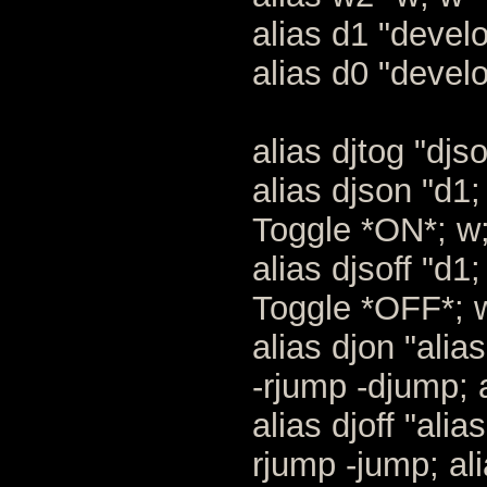
alias d1 "devel
alias d0 "devel
alias djtog "djs
alias djson "d
Toggle *ON*; w;
alias djsoff "d
Toggle *OFF*; w
alias djon "alia
-rjump -djump; a
alias djoff "ali
rjump -jump; ali