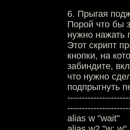
6. Прыгая под
Порой что бы 
нужно нажать 
Этот скрипт пр
кнопки, на кот
забиндите, вкл
что нужно сдел
подпрыгнуть п
---------------------
---------------------
alias w "wait"
alias w2 "w; w"