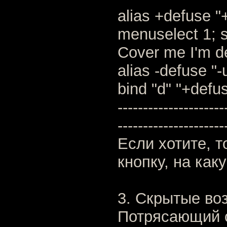
alias +defuse "
menuselect 1; 
Cover me I'm d
alias -defuse "-
bind "d" "+defu
---------------------
---------------------
Если хотите, 
кнопку, на как
3. Скрытые во
Потрясающий с