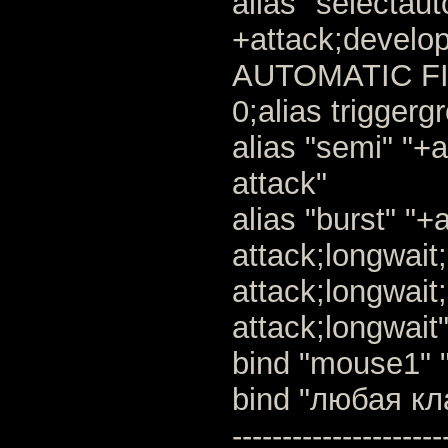
alias "selectau
+attack;develop
AUTOMATIC FIRE
0;alias triggerg
alias "semi" "+a
attack"
alias "burst" "+
attack;longwait;
attack;longwait;
attack;longwait
bind "mouse1" 
bind "любая кл
---------------------