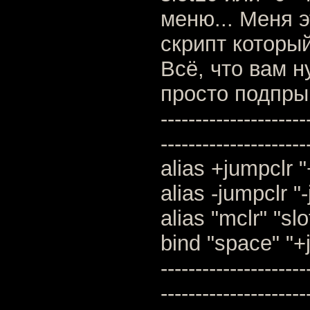
меню... Меня э
скрипт которы
Всё, что вам н
просто подпрыг
---------------------
---------------------
alias +jumpclr 
alias -jumpclr "
alias "mclr" "slo
bind "space" "+
---------------------
---------------------