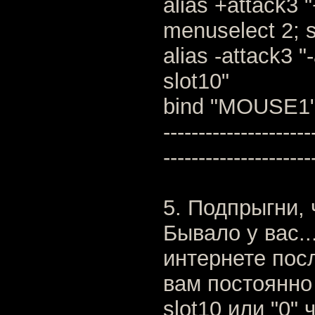
alias +attack3 "
menuselect 2; s
alias -attack3 "
slot10"
bind "MOUSE1" 
---------------------
---------------------
5. Подпрыгни,
Бывало у вас..
интернете пос
вам постоянно
slot10 или "0"