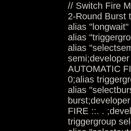
// Switch Fire 
2-Round Burst t
alias "longwait"
alias "triggergr
alias "selectse
semi;developer 
AUTOMATIC FIRE
0;alias triggerg
alias "selectbu
burst;developer
FIRE ::. . ;deve
triggergroup se