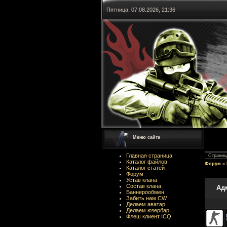
Пятница, 07.08.2026, 21:36
Меню сайта
Главная страница
Страни
Каталог файлов
Форум
»
Каталог статей
Форум
Устав клана
Состав клана
Ад
Баннерообмен
Забить нам CW
Делаем аватар
Делаем юзербар
Флеш клиент ICQ