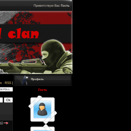
Приветствую Вас
Гость
Профиль
к
·
RSS
]
Гость
:43