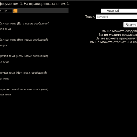
 форуме тем:
1
. На странице показано тем:
1
.
1
ца
1
из
1
Поиск:
бычная тема (Есть новые сообщения)
ная тема
Вы
не можете
создав
Вы
не можете
создават
Вы
не можете
прикрепля
бычная тема (Нет новых сообщений)
Вы
не можете
отвечать на с
 опрос
орячая тема (Есть новые сообщения)
я тема
орячая тема (Нет новых сообщений)
ая тема
акрытая тема (Нет новых сообщений)
тая тема