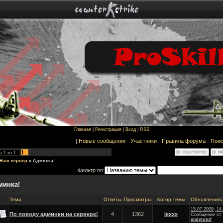
Главная
|
Регистрация
|
Вход
|
RSS
[
Новые сообщения
·
Участники
·
Правила форума
·
Поис
1
ца
1
из
1
Наш сервер
»
Админка!
Фильтр по:
минка!
Тема
Ответы
Просмотры
Автор темы
Обновления
↓
15.07.2009, 14
По поводу админки на сервере!
4
1362
lexxx
Сообщение от:
xtaletutqf