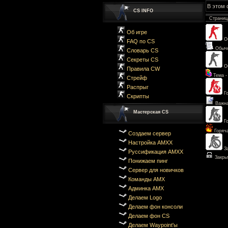
В этом
CS INFO
Страни
Об игре
О
FAQ по CS
Обыч
Словарь CS
Секреты CS
О
Правила CW
Тема -
Стрейф
Распрыг
Г
Скрипты
Важна
Мастерская CS
Г
Горяч
Создаем сервер
Настройка AMXX
З
Руссификация AMXX
Закры
Понижаем пинг
Сервер для новичков
Команды AMX
Админка AMX
Делаем Logo
Делаем фон консоли
Делаем фон CS
Делаем Waypoint'ы