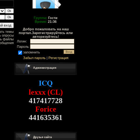
Группа:
Гости
Время:
21:36
Добро пожаловать на наш
ать темы
портал.Зарегистрируйтесь или
ь опросы
авторизуйтесь!
ть файлы
Логин:
ообщения
Пароль:
запомнить
Забыл пароль
|
Регистрация
Администрация
ICQ
lexxx (CL)
417417728
Forice
441635361
Друзья сайта