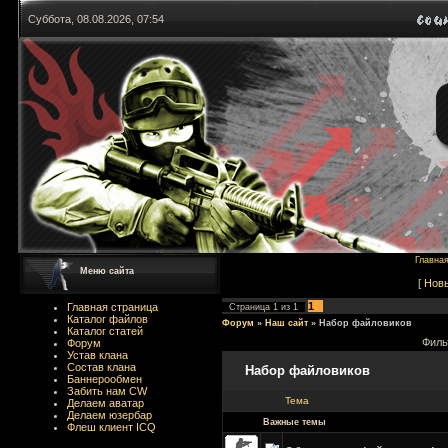
Суббота, 08.08.2026, 07:54
Главна
Меню сайта
[
Нов
1
Главная страница
Страница
1
из
1
Каталог файлов
Форум
»
Наш сайт
»
Набор файловиков
Каталог статей
Филь
Форум
Устав клана
Состав клана
Набор файловиков
Баннерообмен
Забить нам CW
Тема
Делаем аватар
Делаем юзербар
Важные темы
Флеш клиент ICQ