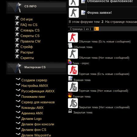
Обязанности файловиков!
CS INFO
Форма заявки!
Об игре
В этом форуме тем:
2
. На странице показа
FAQ по CS
1
Страница
1
из
1
Словарь CS
Секреты CS
Правила CW
Обычная тема (Есть новые сообщения)
Стрейф
Обычная тема
Распрыг
Скрипты
Обычная тема (Нет новых сообщений)
Тема - опрос
Мастерская CS
Горячая тема (Есть новые сообщения)
Создаем сервер
Важная тема
Настройка AMXX
Руссификация AMXX
Горячая тема (Нет новых сообщений)
Понижаем пинг
Горячая тема
Сервер для новичков
Команды AMX
Закрытая тема (Нет новых сообщений)
Закрытая тема
Админка AMX
Делаем Logo
Делаем фон консоли
Делаем фон CS
Делаем Waypoint'ы