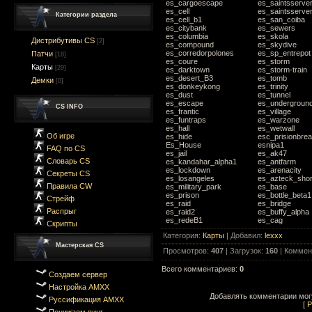
es_cargoescape
es_saintsserve
es_cell
es_saintsserve
Категории раздела
es_cell_b1
es_san_coiba
es_citybank
es_sewers
es_columbia
es_skola
Дистрибутивы CS
[2]
es_compound
es_skydive
es_corredorpolones
es_sp_entrepot
Патчи
[18]
es_coure
es_storm
Карты
[29]
es_darktown
es_storm-train
es_desert_B3
es_tomb
Демки
[0]
es_donkeykong
es_trinity
es_dust
es_tunnel
es_escape
es_undergroun
CS INFO
es_frantic
es_village
es_funtraps
es_warzone
es_hall
es_wetwall
Об игре
es_hide
esc_prisionbre
Es_House
esnipa1
FAQ по CS
es_jail
es_ak47
Словарь CS
es_kandahar_alpha1
es_antfarm
es_lockdown
es_arenacity
Секреты CS
es_losangeles
es_azteck_shor
Правила CW
es_military_park
es_base
es_prison
es_bottle_beta1
Стрейф
es_raid
es_bridge
Распрыг
es_raid2
es_buffy_alpha
es_redeB1
es_cag
Скрипты
Категория
:
Карты
|
Добавил
:
lexxx
Мастерская CS
Просмотров
:
407
|
Загрузок
:
160
|
Коммен
Всего комментариев
:
0
Создаем сервер
Настройка AMXX
Добавлять комментарии могу
Руссификация AMXX
[
Р