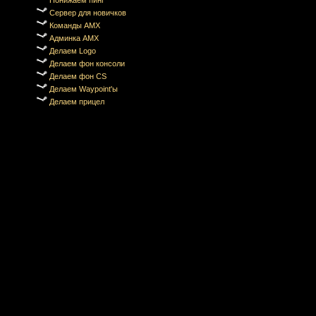
Понижаем пинг
Сервер для новичков
Команды AMX
Админка AMX
Делаем Logo
Делаем фон консоли
Делаем фон CS
Делаем Waypoint'ы
Делаем прицел