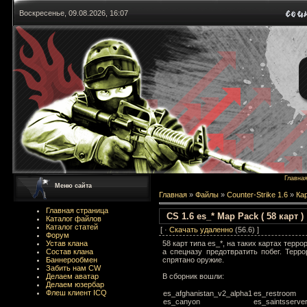
Воскресенье, 09.08.2026, 16:07
Главна
Меню сайта
Главная
»
Файлы
»
Counter-Strike 1.6
»
Ка
Главная страница
CS 1.6 es_* Map Pack ( 58 карт )
Каталог файлов
Каталог статей
[ ·
Скачать удаленно
(56.6) ]
Форум
58 карт типа es_*, на таких картах терр
Устав клана
а спецназу предотвратить побег. Терро
Состав клана
спрятано оружие.
Баннерообмен
Забить нам CW
В сборник вошли:
Делаем аватар
Делаем юзербар
Флеш клиент ICQ
es_afghanistan_v2_alpha1
es_restroom
es_canyon
es_saintsserve