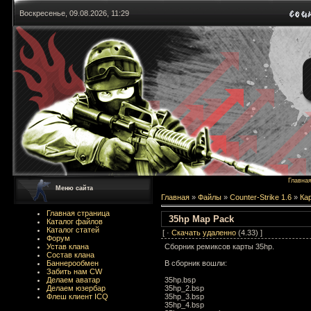
Воскресенье, 09.08.2026, 11:29
Главна
Меню сайта
Главная
»
Файлы
»
Counter-Strike 1.6
»
Ка
Главная страница
35hp Map Pack
Каталог файлов
Каталог статей
[ ·
Скачать удаленно
(4.33) ]
Форум
Сборник ремиксов карты 35hp.
Устав клана
Состав клана
В сборник вошли:
Баннерообмен
Забить нам CW
35hp.bsp
Делаем аватар
35hp_2.bsp
Делаем юзербар
35hp_3.bsp
Флеш клиент ICQ
35hp_4.bsp