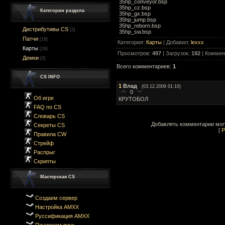
35hp_conveyor.bsp
35hp_cz.bsp
Категории раздела
35hp_gx.bsp
35hp_jump.bsp
35hp_reborn.bsp
Дистрибутивы CS
[2]
35hp_sw.bsp
Патчи
[18]
Категория
:
Карты
|
Добавил
:
lexxx
Карты
[29]
Просмотров
:
497
|
Загрузок
:
192
|
Коммен
Демки
[0]
Всего комментариев
:
1
CS INFO
1
Влад
(03.12.2009 01:10)
0
Об игре
КРУТОБОЛ
FAQ по CS
Словарь CS
Добавлять комментарии могу
Секреты CS
[
Р
Правила CW
Стрейф
Распрыг
Скрипты
Мастерская CS
Создаем сервер
Настройка AMXX
Руссификация AMXX