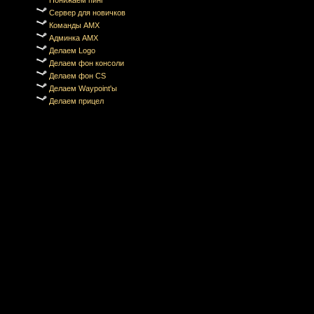
Понижаем пинг
Сервер для новичков
Команды AMX
Админка AMX
Делаем Logo
Делаем фон консоли
Делаем фон CS
Делаем Waypoint'ы
Делаем прицел