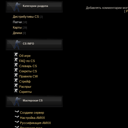
Категории раздела
Добавлять комментарии могу
[
Р
Дистрибутивы CS
[2]
Патчи
[18]
Карты
[29]
Демки
[0]
CS INFO
Об игре
FAQ по CS
Словарь CS
Секреты CS
Правила CW
Стрейф
Распрыг
Скрипты
Мастерская CS
Создаем сервер
Настройка AMXX
Руссификация AMXX