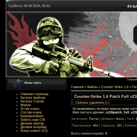
Суббота, 08.08.2026, 06:42
Главна
Меню сайта
Главная
»
Файлы
»
Counter-Strike 1.6
»
Па
Главная страница
Counter-Strike 1.6 Patch Full v2
Каталог файлов
Каталог статей
[ ·
Скачать удаленно
() ]
Форум
Устанавливать по-верх версии ниже патч
Устав клана
Имя патча в архиве:
cs16patch_full_v23
Состав клана
Баннерообмен
Категория
:
Патчи
|
Добавил
:
lexxx
|
Теги
:
1
Забить нам CW
Делаем аватар
Просмотров
:
464
|
Загрузок
:
181
|
Рейтинг
Делаем юзербар
Флеш клиент ICQ
Всего комментариев
:
0