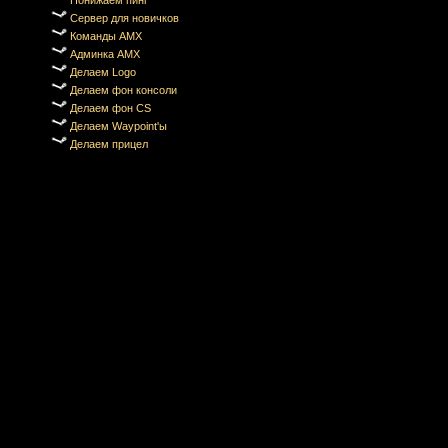
Понижаем пинг
Сервер для новичков
Команды AMX
Админка AMX
Делаем Logo
Делаем фон консоли
Делаем фон CS
Делаем Waypoint'ы
Делаем прицел