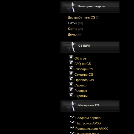
Категории раздела
Дистрибутивы CS
[2]
Патчи
[18]
Карты
[29]
Демки
[0]
CS INFO
Об игре
FAQ по CS
Словарь CS
Секреты CS
Правила CW
Стрейф
Распрыг
Скрипты
Мастерская CS
Создаем сервер
Настройка AMXX
Руссификация AMXX