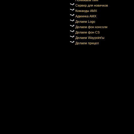
Понижаем пинг
Сервер для новичков
Команды AMX
Админка AMX
Делаем Logo
Делаем фон консоли
Делаем фон CS
Делаем Waypoint'ы
Делаем прицел