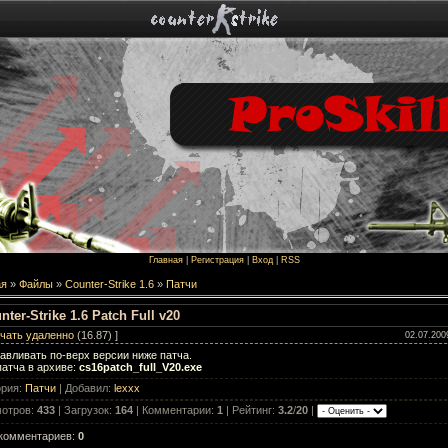
Главная
|
Регистрация
|
Вход
|
RSS
ая
»
Файлы
»
Counter-Strike 1.6
»
Патчи
nter-Strike 1.6 Patch Full v20
чать удаленно
(16.87) ]
02.07.200
авливать по-верх версии ниже патча.
атча в архиве:
cs16patch_full_V20.exe
ория
:
Патчи
|
Добавил
:
lexxx
отров
:
433
|
Загрузок
:
164
|
Комментарии
:
1
|
Рейтинг
:
3.2
/
20
|
 комментариев
:
0