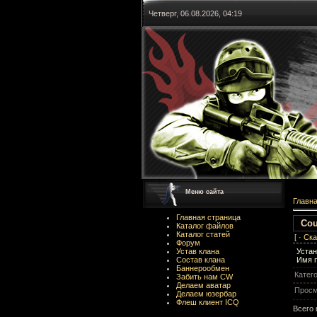
Четверг, 06.08.2026, 04:19
Меню сайта
Главн
Главная страница
Cou
Каталог файлов
Каталог статей
[ ·
Ска
Форум
Устан
Устав клана
Имя п
Состав клана
Баннерообмен
Катег
Забить нам CW
Делаем аватар
Просм
Делаем юзербар
Флеш клиент ICQ
Всего