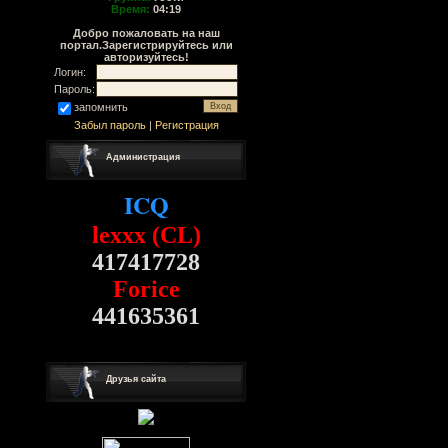
Время:
04:19
Добро пожаловать на наш
портал.Зарегистрируйтесь или
авторизуйтесь!
Логин:
Пароль:
запомнить
Забыл пароль
|
Регистрация
Администрация
ICQ
lexxx (CL)
417417728
Forice
441635361
Друзья сайта