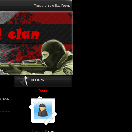
Приветствую Вас
Гость
Профиль
Гость
9, 10:22
Группа:
Гости